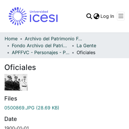
(curren
Log In
Communities & Collec
All of DSpace
Home
Archivo del Patrimonio Fotográfico y Fílmico del Valle del Cauca
Fondo Archivo del Patrimonio Fotográfico y Fílmico del Valle del Cauca
La Gente
Statistics
APFFVC - Personajes - Patrimonial
Oficiales
Oficiales
Files
0500869.JPG
(28.69 KB)
Date
1900-01-01