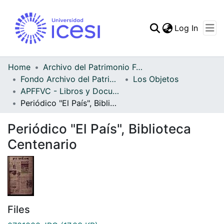
(curren
Log In
Communities & Collec
All of DSpace
Home
Archivo del Patrimonio Fotográfico y Fílmico del Valle del Cauca
Fondo Archivo del Patrimonio Fotográfico y Fílmico del Valle del Cauca
Los Objetos
Statistics
APFFVC - Libros y Documentos - Patrimonial
Periódico "El País", Biblioteca Centenario
Periódico "El País", Biblioteca
Centenario
Files