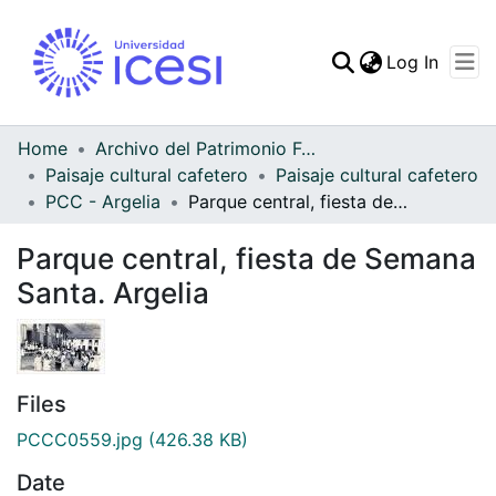
(curren
Log In
Communities & Collec
All of DSpace
Home
Archivo del Patrimonio Fotográfico y Fílmico del Valle del Cauca
Paisaje cultural cafetero
Paisaje cultural cafetero
Statistics
PCC - Argelia
Parque central, fiesta de Semana Santa. Argelia
Parque central, fiesta de Semana
Santa. Argelia
Files
PCCC0559.jpg
(426.38 KB)
Date