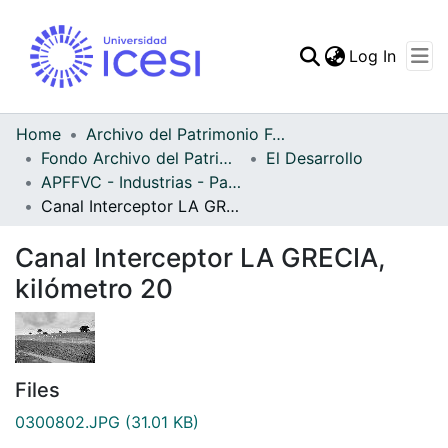
(curren
Log In
Communities & Collec
All of DSpace
Home
Archivo del Patrimonio Fotográfico y Fílmico del Valle del Cauca
Fondo Archivo del Patrimonio Fotográfico y Fílmico del Valle del Cauca
El Desarrollo
Statistics
APFFVC - Industrias - Patrimonial
Canal Interceptor LA GRECIA, kilómetro 20
Canal Interceptor LA GRECIA,
kilómetro 20
Files
0300802.JPG
(31.01 KB)