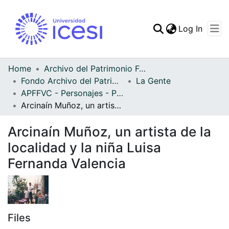
(curren
Log In
Communities & Collec
All of DSpace
Home
Archivo del Patrimonio Fotográfico y Fílmico del Valle del Cauca
Fondo Archivo del Patrimonio Fotográfico y Fílmico del Valle del Cauca
La Gente
Statistics
APFFVC - Personajes - Patrimonial
Arcinaín Muñoz, un artista de la localidad y la niña Luisa Fernanda Valencia
Arcinaín Muñoz, un artista de la
localidad y la niña Luisa
Fernanda Valencia
Files