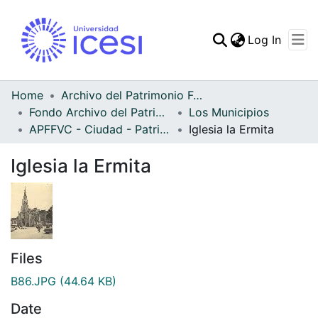
(curren
Log In
Communities & Collec
All of DSpace
Home
Archivo del Patrimonio Fotográfico y Fílmico del Valle del Cauca
Fondo Archivo del Patrimonio Fotográfico y Fílmico del Valle del Cauca
Los Municipios
Statistics
APFFVC - Ciudad - Patrimonial
Iglesia la Ermita
Iglesia la Ermita
Files
B86.JPG
(44.64 KB)
Date