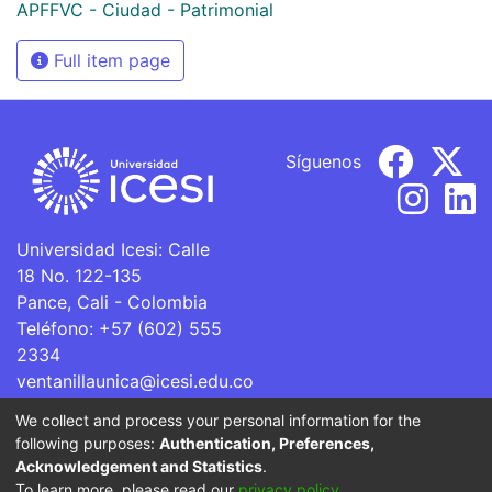
APFFVC - Ciudad - Patrimonial
Full item page
Síguenos
Universidad Icesi: Calle
18 No. 122-135
Pance, Cali - Colombia
Teléfono: +57 (602) 555
2334
ventanillaunica@icesi.edu.co
We collect and process your personal information for the
La Universidad Icesi es una Institución de Educación
following purposes:
Authentication, Preferences,
Superior que se encuentra sujeta a inspección y vigilancia
Acknowledgement and Statistics
.
por parte del Ministerio de Educación Nacional.
To learn more, please read our
privacy policy
.