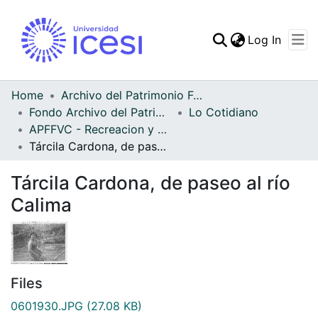
(curren
Log In
Communities & Collec
All of DSpace
Home
Archivo del Patrimonio Fotográfico y Fílmico del Valle del Cauca
Fondo Archivo del Patrimonio Fotográfico y Fílmico del Valle del Cauca
Lo Cotidiano
Statistics
APFFVC - Recreacion y Paseo - Patrimonial
Tárcila Cardona, de paseo al río Calima
Tárcila Cardona, de paseo al río
Calima
Files
0601930.JPG
(27.08 KB)