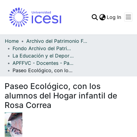
(curren
Log In
Communities & Collec
All of DSpace
Home
Archivo del Patrimonio Fotográfico y Fílmico del Valle del Cauca
Fondo Archivo del Patrimonio Fotográfico y Fílmico del Valle del Cauca
Statistics
La Educación y el Deporte
APFFVC - Docentes - Patrimonial
Paseo Ecológico, con los alumnos del Hogar infantil de Rosa Correa
Paseo Ecológico, con los
alumnos del Hogar infantil de
Rosa Correa