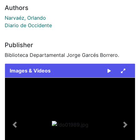
Authors
Narvaéz, Orlando
Diario de Occidente
Publisher
Biblioteca Departamental Jorge Garcés Borrero.
Images & Videos
Slide 1 of 1
Previous
Next