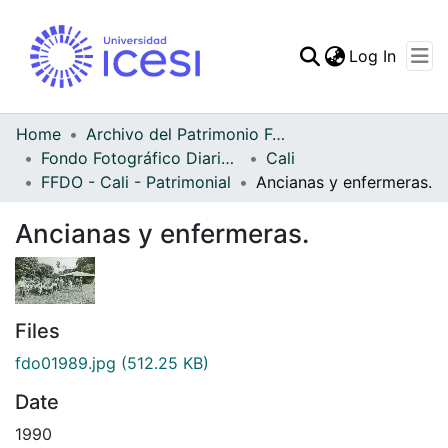
(curren
Log In
Communities & Collec
All of DSpace
Home
Archivo del Patrimonio Fotográfico y Fílmico del Valle del Cauca
Fondo Fotográfico Diario Occidente
Cali
Statistics
FFDO - Cali - Patrimonial
Ancianas y enfermeras.
Ancianas y enfermeras.
Files
fdo01989.jpg
(512.25 KB)
Date
1990