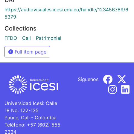
https://audiovisuales.icesi.edu.co/handle/123456789/6
5379
Collections
FFDO - Cali - Patrimonial
Full item page
Síguenos
Universidad Icesi: Calle
18 No. 122-135
Pance, Cali - Colombia
Teléfono: +57 (602) 555
2334