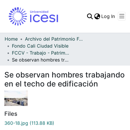
(curren
Log In
Communities & Collec
All of DSpace
Home
Archivo del Patrimonio Fotográfico y Fílmico del Valle del Cauca
Fondo Cali Ciudad Visible
Statistics
FCCV - Trabajo - Patrimonial
Se observan hombres trabajando en el techo de edificación
Se observan hombres trabajando
en el techo de edificación
Files
360-18.jpg
(113.88 KB)