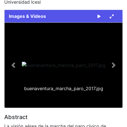
Universidad Icesi
Images & Videos
Slide 1 of 1
Previous
Next
buenaventura_marcha_paro_2017.jpg
Abstract
La visión aérea de la marcha del paro cívico de