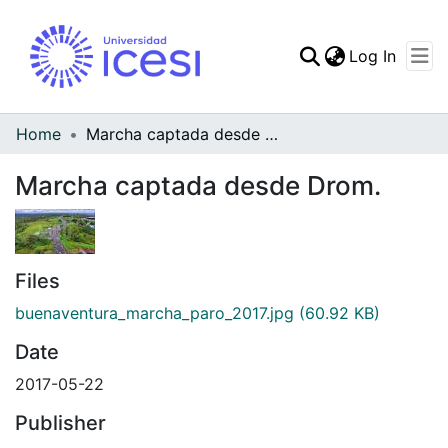
(curren
Log In
Communities & Collec
All of DSpace
Home
Marcha captada desde Drom.
Statistics
Marcha captada desde Drom.
Files
buenaventura_marcha_paro_2017.jpg
(60.92 KB)
Date
2017-05-22
Publisher