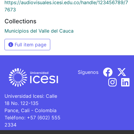
https://audiovisuales.icesi.edu.co/handle/123456789/7
7673
Collections
Municipios del Valle del Cauca
Full item page
Síguenos
Universidad Icesi: Calle
18 No. 122-135
Pance, Cali - Colombia
Teléfono: +57 (602) 555
2334
ventanillaunica@icesi.edu.co