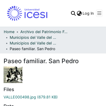
(curren
Log In
Communities & Collec
All of DSpace
Home
Archivo del Patrimonio Fotográfico y Fílmico del Valle del Cauca
Municipios del Valle del Cauca
Statistics
Municipios del Valle del Cauca
Paseo familiar. San Pedro
Paseo familiar. San Pedro
Files
VALLE000498.jpg
(679.81 KB)