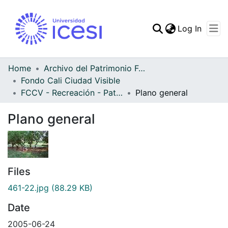
(curren
Log In
Communities & Collec
All of DSpace
Home
Archivo del Patrimonio Fotográfico y Fílmico del Valle del Cauca
Fondo Cali Ciudad Visible
Statistics
FCCV - Recreación - Patrimonial
Plano general
Plano general
Files
461-22.jpg
(88.29 KB)
Date
2005-06-24