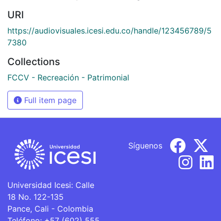
URI
https://audiovisuales.icesi.edu.co/handle/123456789/5
7380
Collections
FCCV - Recreación - Patrimonial
Full item page
Síguenos
Universidad Icesi: Calle
18 No. 122-135
Pance, Cali - Colombia
Teléfono: +57 (602) 555