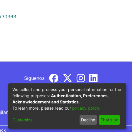
9/30363
Síguenos
We collect and process your personal information for the
following purposes:
Authentication, Preferences,
Acknowledgement and Statistics
.
To learn more, please read our
privacy policy
.
gilancia por parte del Ministerio de Educación
Customize
Decline
That's ok
ack