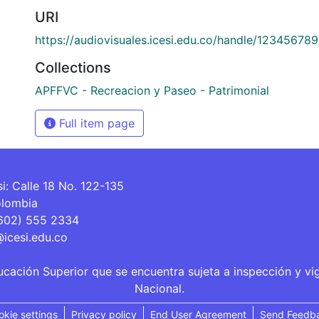
URI
https://audiovisuales.icesi.edu.co/handle/12345678
Collections
APFFVC - Recreacion y Paseo - Patrimonial
Full item page
si: Calle 18 No. 122-135
olombia
(602) 555 2334
@icesi.edu.co
ucación Superior que se encuentra sujeta a inspección y vi
Nacional.
okie settings
Privacy policy
End User Agreement
Send Feedb