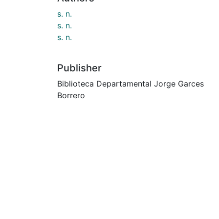
s. n.
s. n.
s. n.
Publisher
Biblioteca Departamental Jorge Garces
Borrero