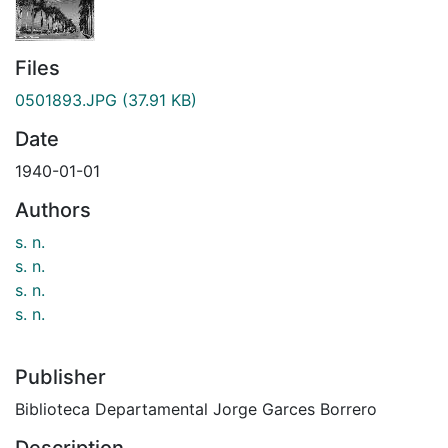
Files
0501893.JPG
(37.91 KB)
Date
1940-01-01
Authors
s. n.
s. n.
s. n.
s. n.
Publisher
Biblioteca Departamental Jorge Garces Borrero
Description