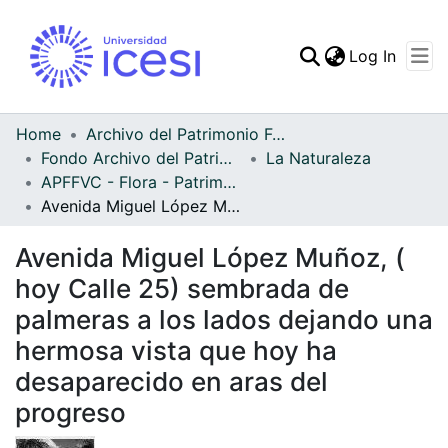
(curren
Log In
Communities & Collec
All of DSpace
Home
Archivo del Patrimonio Fotográfico y Fílmico del Valle del Cauca
Fondo Archivo del Patrimonio Fotográfico y Fílmico del Valle del Cauca
La Naturaleza
Statistics
APFFVC - Flora - Patrimonial
Avenida Miguel López Muñoz, ( hoy Calle 25) sembrada de palmeras a los lados dejando una hermosa vista que hoy ha desaparecido en aras del progreso
Avenida Miguel López Muñoz, (
hoy Calle 25) sembrada de
palmeras a los lados dejando una
hermosa vista que hoy ha
desaparecido en aras del
progreso