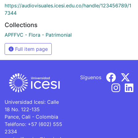
https://audiovisuales.icesi.edu.co/handle/123456789/1
7344
Collections
APFFVC - Flora - Patrimonial
Full item page
Síguenos
Universidad Icesi: Calle
18 No. 122-135
Pance, Cali - Colombia
Teléfono: +57 (602) 555
2334