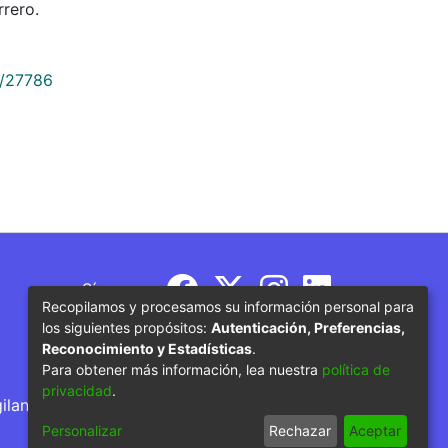
rero.
9/27786
Síguenos
Recopilamos y procesamos su información personal para
los siguientes propósitos:
Autenticación, Preferencias,
Reconocimiento y Estadísticas
.
Para obtener más información, lea nuestra
política de
privacidad
.
gilancia por parte del Ministerio de Educación
Personalizar
Rechazar
Aceptar