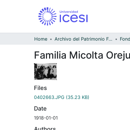
Home
Archivo del Patrimonio Fotográfico y Fílmico del Valle del Cauca
Familia Micolta Orej
Files
0402663.JPG
(35.23 KB)
Date
1918-01-01
Authors