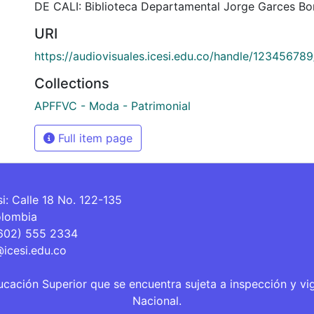
DE CALI: Biblioteca Departamental Jorge Garces Bor
URI
https://audiovisuales.icesi.edu.co/handle/12345678
Collections
APFFVC - Moda - Patrimonial
Full item page
si: Calle 18 No. 122-135
olombia
(602) 555 2334
@icesi.edu.co
ucación Superior que se encuentra sujeta a inspección y vi
Nacional.