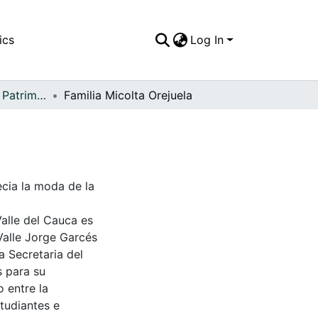
ics
Log In
APFFVC - Moda - Patrimonial
Familia Micolta Orejuela
ecia la moda de la
Valle del Cauca es
Valle Jorge Garcés
a Secretaria del
s para su
 entre la
tudiantes e