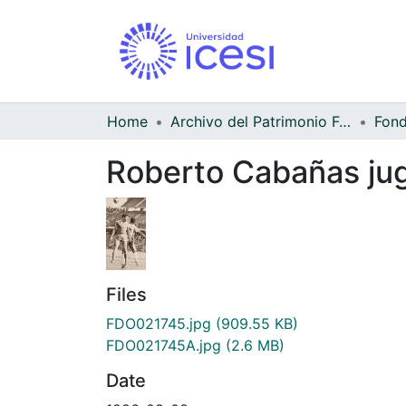
Home
Archivo del Patrimonio Fotográfico y Fílmico del Valle del Cauca
Roberto Cabañas jug
Files
FDO021745.jpg
(909.55 KB)
FDO021745A.jpg
(2.6 MB)
Date