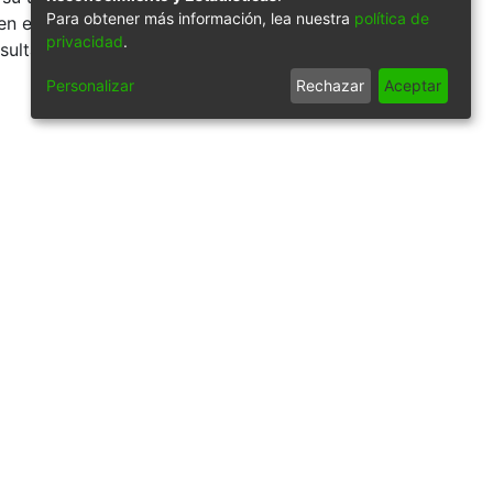
Para obtener más información, lea nuestra
política de
en el proceso de
privacidad
.
sulta de las
Personalizar
Rechazar
Aceptar
9/84614