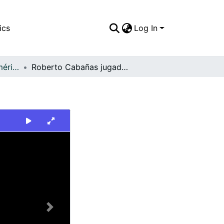
ics
Log In
FFDO - Rincón del América - Patrimonial
Roberto Cabañas jugador del América de Cali
Next