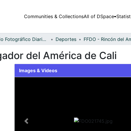
Communities & Collections
All of DSpace
Statist
Fondo Fotográfico Diario Occidente
Deportes
ador del América de Cali
Images & Videos
Slide 1 of 2
Previous