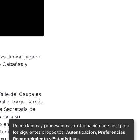
 vs Junior, jugado
to Cabañas y
Valle del Cauca es
Valle Jorge Garcés
a Secretaría de
s para su
 entre la
Recopilamos y procesamos su información personal para
tudiantes e
los siguientes propósitos:
Autenticación, Preferencias,
Reconocimiento y Estadísticas
.
 su uso y consulta