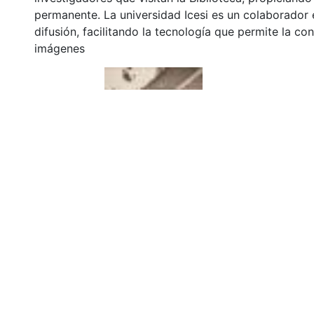
permanente. La universidad Icesi es un colaborador 
difusión, facilitando la tecnología que permite la con
imágenes
Click on the image to open the gallery.
URI
https://audiovisuales.icesi.edu.co/handle/12345678