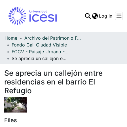
(curren
Log In
Communities & Collec
All of DSpace
Home
Archivo del Patrimonio Fotográfico y Fílmico del Valle del Cauca
Fondo Cali Ciudad Visible
Statistics
FCCV - Paisaje Urbano - Patrimonial
Se aprecia un callejón entre residencias en el barrio El Refugio
Se aprecia un callejón entre
residencias en el barrio El
Refugio
Files