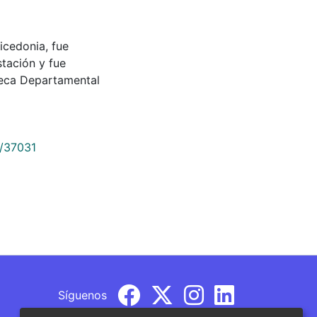
icedonia, fue
tación y fue
teca Departamental
9/37031
Síguenos