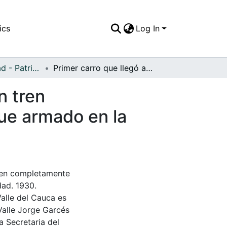
ics
Log In
APFFVC - Ciudad - Patrimonial
Primer carro que llegó a Caicedonia, fue traído en tren completamente desarmado hasta la estación y fue armado en la ciudad
n tren
ue armado en la
tren completamente
dad. 1930.
Valle del Cauca es
Valle Jorge Garcés
a Secretaria del