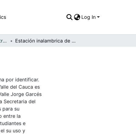
ics
Log In
APFFVC - General - Patrimonial
Estación inalambrica de Juanchito a Candelaria
a por identificar.
Valle del Cauca es
Valle Jorge Garcés
a Secretaria del
s para su
 entre la
tudiantes e
 el su uso y