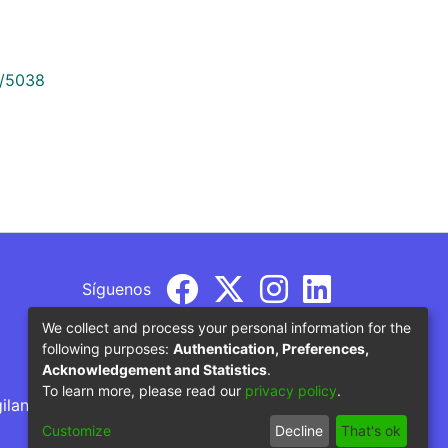
9/5038
Síguenos
We collect and process your personal information for the
following purposes:
Authentication, Preferences,
Acknowledgement and Statistics
.
To learn more, please read our
privacy policy
.
gilancia por parte del Ministerio de Educación
Customize
Decline
That's ok