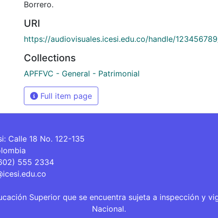
Borrero.
URI
https://audiovisuales.icesi.edu.co/handle/12345678
Collections
APFFVC - General - Patrimonial
Full item page
si: Calle 18 No. 122-135
olombia
(602) 555 2334
@icesi.edu.co
ucación Superior que se encuentra sujeta a inspección y vi
Nacional.