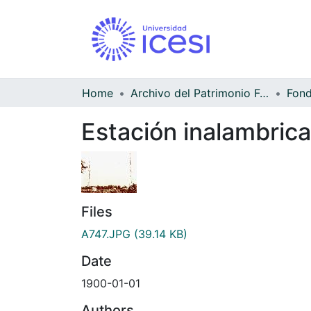
Home
Archivo del Patrimonio Fotográfico y Fílmico del Valle del Cauca
Estación inalambrica
Files
A747.JPG
(39.14 KB)
Date
1900-01-01
Authors