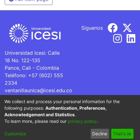
Síguenos
Universidad Icesi: Calle
18 No. 122-135
Pance, Cali - Colombia
Teléfono: +57 (602) 555
2334
ventanillaunica@icesi.edu.co
We collect and process your personal information for the
La Universidad Icesi es una Institución de Educación
following purposes:
Authentication, Preferences,
Superior que se encuentra sujeta a inspección y vigilancia
Acknowledgement and Statistics
.
por parte del Ministerio de Educación Nacional.
To learn more, please read our
privacy policy
.
Cookie
Privacy
End User
Send
Customize
Decline
That's ok
settings
policy
Agreement
Feedback