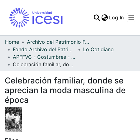
(curren
Log In
Communities & Collec
All of DSpace
Home
Archivo del Patrimonio Fotográfico y Fílmico del Valle del Cauca
Fondo Archivo del Patrimonio Fotográfico y Fílmico del Valle del Cauca
Lo Cotidiano
Statistics
APFFVC - Costumbres - Patrimonial
Celebración familiar, donde se aprecian la moda masculina de época
Celebración familiar, donde se
aprecian la moda masculina de
época