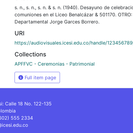
s. n., s. n., s. n. & s. n. (1940). Desayuno de celebrac
comuniones en el Liceo Benalcázar & 501170. OTRO: 
Departamental Jorge Garces Borrero.
URI
https://audiovisuales.icesi.edu.co/handle/12345678
Collections
APFFVC - Ceremonias - Patrimonial
Full item page
si: Calle 18 No. 122-135
olombia
(602) 555 2334
@icesi.edu.co