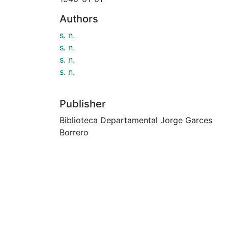
Authors
s. n.
s. n.
s. n.
s. n.
Publisher
Biblioteca Departamental Jorge Garces
Borrero