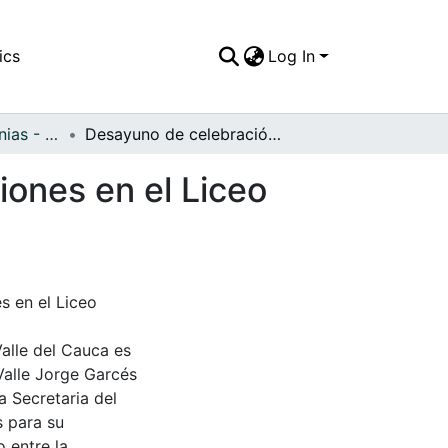
ics
Log In
APFFVC - Ceremonias - Patrimonial
Desayuno de celebración de las primeras comuniones en el Liceo Benalcázar
ones en el Liceo
s en el Liceo
Valle del Cauca es
Valle Jorge Garcés
a Secretaria del
s para su
 entre la