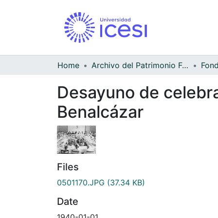
Home
Archivo del Patrimonio Fotográfico y Fílmico del Valle del Cauca
Desayuno de celebra
Benalcázar
Files
0501170.JPG
(37.34 KB)
Date
1940-01-01