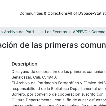
Communities & Collections
All of DSpace
Statist
Fondo Archivo del Patrimonio Fotográfico y Fílmico del Valle del Cauca
Los Eventos
ción de las primeras comuni
Description
Desayuno de celebración de las primeras comunione
Benalcázar. Cali. C. 1940.
El Archivo del Patrimonio Fotográfico y Fílmico del 
responsabilidad de la Biblioteca Departamental del 
Borrero, por convenio de cooperación suscrito con l
Cultura Departamental, con el fin de aunar esfuerzo
conservación, preservación y divulgación del Archivo