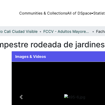
Communities & Collections
All of DSpace
Statist
o Cali Ciudad Visible
FCCV - Adultos Mayores - Patrimonial
pestre rodeada de jardines
Images & Videos
Slide 1 of 1
Previous