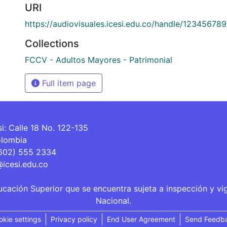
URI
https://audiovisuales.icesi.edu.co/handle/12345678
Collections
FCCV - Adultos Mayores - Patrimonial
Full item page
si: Calle 18 No. 122-135
olombia
(602) 555 2334
@icesi.edu.co
ucación Superior que se encuentra sujeta a inspección y vi
Nacional.
okie settings
Privacy policy
End User Agreement
Send Feedb