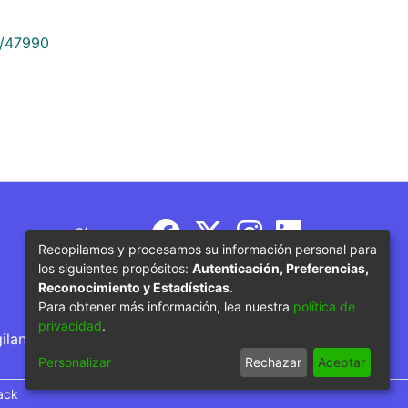
9/47990
Síguenos
Recopilamos y procesamos su información personal para
los siguientes propósitos:
Autenticación, Preferencias,
Reconocimiento y Estadísticas
.
Para obtener más información, lea nuestra
política de
privacidad
.
gilancia por parte del Ministerio de Educación
Personalizar
Rechazar
Aceptar
ack