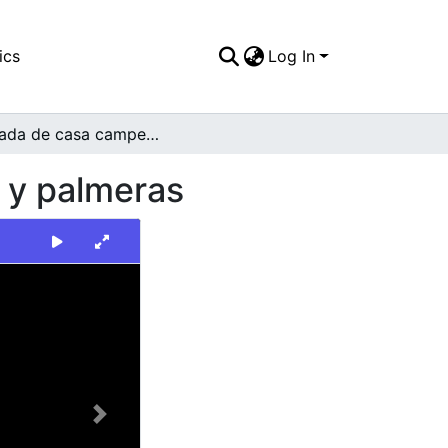
ics
Log In
Fachada de casa campestre rodeada de jardines y palmeras
 y palmeras
Next