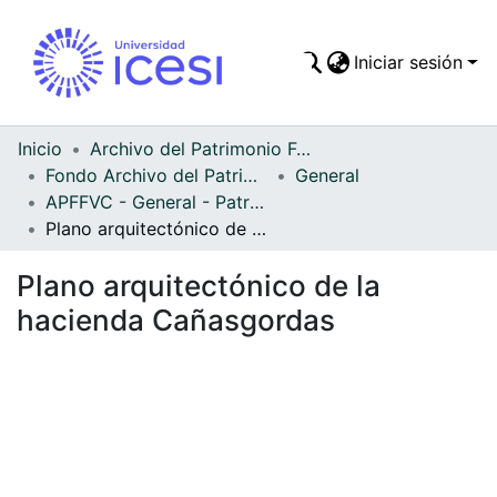
Iniciar sesión
Comunidades
Todo DSpace
Inicio
Archivo del Patrimonio Fotográfico y Fílmico del Valle del Cauca
Fondo Archivo del Patrimonio Fotográfico y Fílmico del Valle del Cauca
General
Estadísticas
APFFVC - General - Patrimonial
Plano arquitectónico de la hacienda Cañasgordas
Plano arquitectónico de la
hacienda Cañasgordas