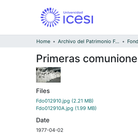
Home
Archivo del Patrimonio Fotográfico y Fílmico del Valle del Cauca
Primeras comuniones
Files
Fdo012910.jpg
(2.21 MB)
Fdo012910A.jpg
(1.99 MB)
Date
1977-04-02