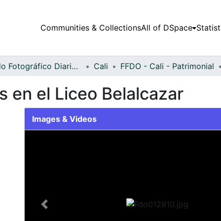
Communities & Collections
All of DSpace
Statist
Fondo Fotográfico Diario Occidente
Cali
FFDO - Cali - Patrimonial
 en el Liceo Belalcazar
Images & Videos
Slide 1 of 2
Previous