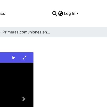
ics
Log In
Primeras comuniones en el Liceo Belalcazar
Next