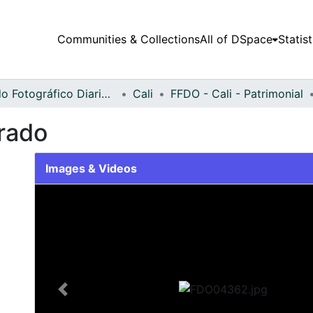
Communities & Collections
All of DSpace
Statist
Fondo Fotográfico Diario Occidente
Cali
FFDO - Cali - Patrimonial
orado
Images & Videos
Slide 1 of 1
Previous