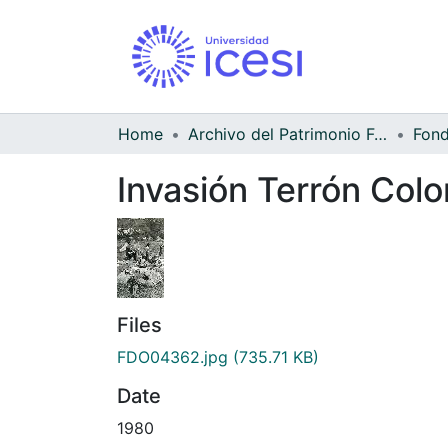
Home
Archivo del Patrimonio Fotográfico y Fílmico del Valle del Cauca
Invasión Terrón Col
Files
FDO04362.jpg
(735.71 KB)
Date
1980