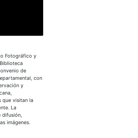
io Fotográfico y
Biblioteca
convenio de
Departamental, con
ervación y
cana,
 que visitan la
nte. La
 difusión,
 las imágenes.