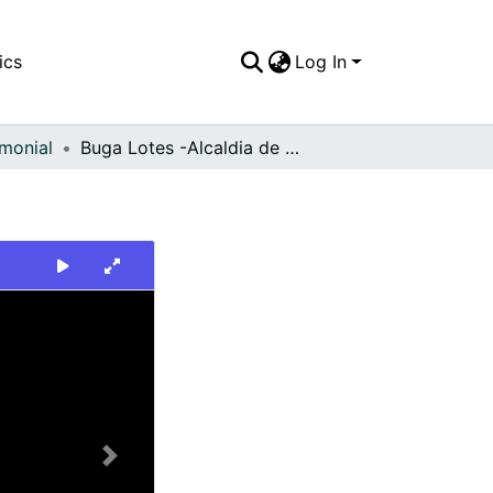
ics
Log In
imonial
Buga Lotes -Alcaldia de Buga
Next