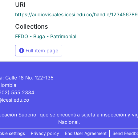
URI
https://audiovisuales.icesi.edu.co/handle/12345678
Collections
FFDO - Buga - Patrimonial
Full item page
si: Calle 18 No. 122-135
olombia
(602) 555 2334
@icesi.edu.co
ucación Superior que se encuentra sujeta a inspección y vi
Nacional.
okie settings
Privacy policy
End User Agreement
Send Feedb