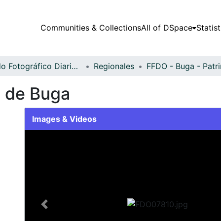
Communities & Collections
All of DSpace
Statist
Fondo Fotográfico Diario Occidente
Regionales
FFDO - Buga - Patr
a de Buga
Images & Videos
Slide 1 of 1
Previous