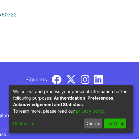
9/60722
Síguenos
We collect and process your personal information for the
following purposes:
Authentication, Preferences,
Acknowledgement and Statistics
.
To learn more, please read our
privacy policy
.
gilancia por parte del Ministerio de Educación
Customize
Decline
That's ok
ack