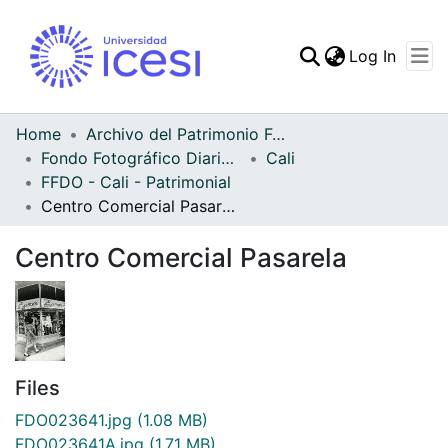
(curren
Log In
Communities & Collec
All of DSpace
Home
Archivo del Patrimonio Fotográfico y Fílmico del Valle del Cauca
Fondo Fotográfico Diario Occidente
Cali
Statistics
FFDO - Cali - Patrimonial
Centro Comercial Pasarela
Centro Comercial Pasarela
Files
FDO023641.jpg
(1.08 MB)
FDO023641A.jpg
(1.71 MB)