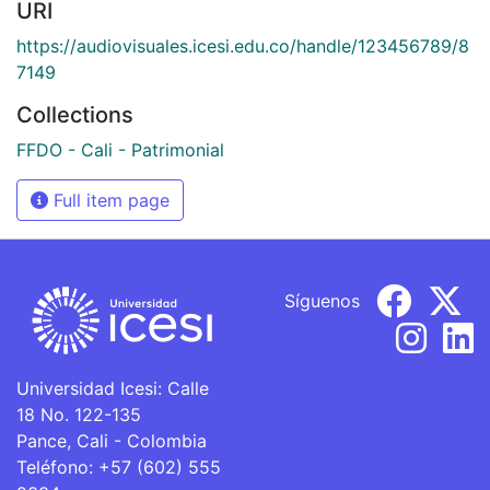
URI
https://audiovisuales.icesi.edu.co/handle/123456789/8
7149
Collections
FFDO - Cali - Patrimonial
Full item page
Síguenos
Universidad Icesi: Calle
18 No. 122-135
Pance, Cali - Colombia
Teléfono: +57 (602) 555