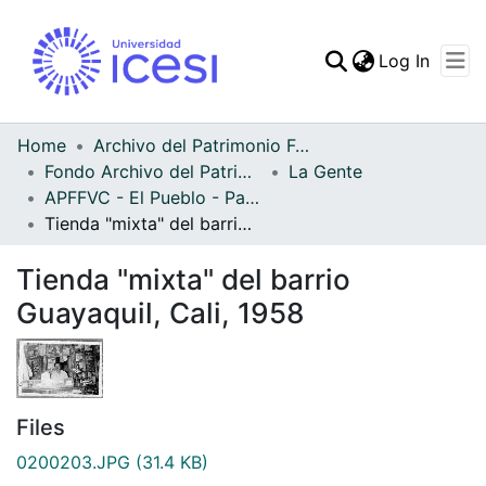
(curren
Log In
Communities & Collec
All of DSpace
Home
Archivo del Patrimonio Fotográfico y Fílmico del Valle del Cauca
Fondo Archivo del Patrimonio Fotográfico y Fílmico del Valle del Cauca
La Gente
Statistics
APFFVC - El Pueblo - Patrimonial
Tienda "mixta" del barrio Guayaquil, Cali, 1958
Tienda "mixta" del barrio
Guayaquil, Cali, 1958
Files
0200203.JPG
(31.4 KB)