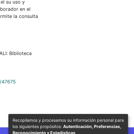
 el su uso y
aborador en el
rmite la consulta
LI: Biblioteca
9/47675
Recopilamos y procesamos su información personal para
los siguientes propósitos:
Autenticación, Preferencias,
Reconocimiento y Estadísticas
.