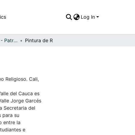
ics
Log In
APFFVC - Pinturas - Patrimonial
Pintura de R
 Religioso. Cali,
Valle del Cauca es
Valle Jorge Garcés
a Secretaria del
s para su
 entre la
tudiantes e