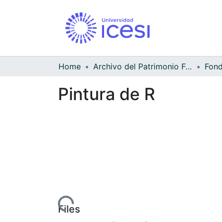
Home
Archivo del Patrimonio Fotográfico y Fílmico del Valle del Cauca
Pintura de R
Files
0700700.JPG
(11.83 KB)
Date
1990-01-01