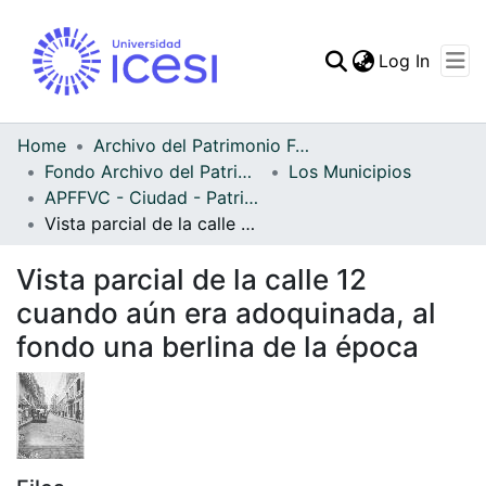
(curren
Log In
Communities & Collec
All of DSpace
Home
Archivo del Patrimonio Fotográfico y Fílmico del Valle del Cauca
Fondo Archivo del Patrimonio Fotográfico y Fílmico del Valle del Cauca
Los Municipios
Statistics
APFFVC - Ciudad - Patrimonial
Vista parcial de la calle 12 cuando aún era adoquinada, al fondo una berlina de la época
Vista parcial de la calle 12
cuando aún era adoquinada, al
fondo una berlina de la época