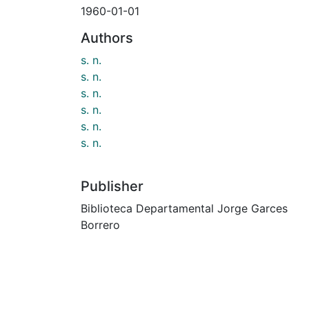
1960-01-01
Authors
s. n.
s. n.
s. n.
s. n.
s. n.
s. n.
Publisher
Biblioteca Departamental Jorge Garces
Borrero