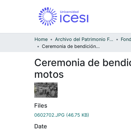
Home
Archivo del Patrimonio Fotográfico y Fílmico del Valle del Cauca
Ceremonia de bendición para los participantes en una carrera de motos
Ceremonia de bendici
motos
Files
0602702.JPG
(46.75 KB)
Date