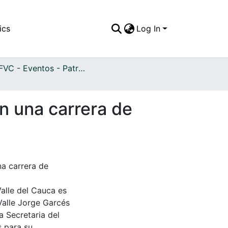
ics
Log In
APFFVC - Eventos - Patrimonial
n una carrera de
na carrera de
Valle del Cauca es
Valle Jorge Garcés
a Secretaria del
s para su