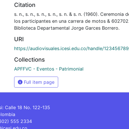
Citation
s. n., s. n., s. n., s. n., s. n. & s. n. (1960). Ceremoni
los participantes en una carrera de motos & 602702
Biblioteca Departamental Jorge Garces Borrero.
URI
https://audiovisuales.icesi.edu.co/handle/12345678
Collections
APFFVC - Eventos - Patrimonial
Full item page
si: Calle 18 No. 122-135
olombia
(602) 555 2334
@icesi.edu.co