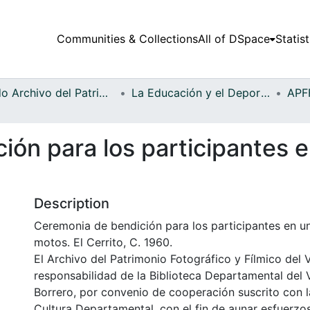
Communities & Collections
All of DSpace
Statist
Fondo Archivo del Patrimonio Fotográfico y Fílmico del Valle del Cauca
La Educación y el Deporte
ón para los participantes e
Description
Ceremonia de bendición para los participantes en u
motos. El Cerrito, C. 1960.
El Archivo del Patrimonio Fotográfico y Fílmico del 
responsabilidad de la Biblioteca Departamental del 
Borrero, por convenio de cooperación suscrito con l
Cultura Departamental, con el fin de aunar esfuerzo