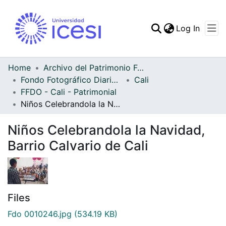
(curren
Log In
Communities & Collec
All of DSpace
Home
Archivo del Patrimonio Fotográfico y Fílmico del Valle del Cauca
Fondo Fotográfico Diario Occidente
Cali
Statistics
FFDO - Cali - Patrimonial
Niños Celebrandola la Navidad, Barrio Calvario de Cali
Niños Celebrandola la Navidad,
Barrio Calvario de Cali
Files
Fdo 0010246.jpg
(534.19 KB)