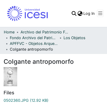
(curren
Log In
Communities & Collec
All of DSpace
Home
Archivo del Patrimonio Fotográfico y Fílmico del Valle del Cauca
Fondo Archivo del Patrimonio Fotográfico y Fílmico del Valle del Cauca
Los Objetos
Statistics
APFFVC - Objetos Arqueológico - Patrimonial
Colgante antropomorfo
Colgante antropomorfo
Files
0502360.JPG
(12.92 KB)