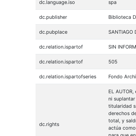
dc.language.iso
spa
dc.publisher
Biblioteca 
dc.pubplace
SANTIAGO 
dc.relation.ispartof
SIN INFOR
dc.relation.ispartof
505
dc.relation.ispartofseries
Fondo Archi
EL AUTOR, e
ni suplantar
titularidad
derechos de 
total, y sal
dc.rights
actúa como u
para que en