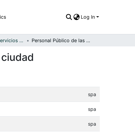
ics
Log In
APFFVC - Los Servicios Públicos - Patrimonial
Personal Público de las oficinas de tránisto de la ciudad
a ciudad
spa
spa
spa