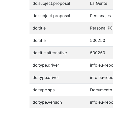
dc.subject.proposal
La Gente
dc.subject.proposal
Personajes
dc.title
Personal Púb
dc.title
500250
dc.title.alternative
500250
dc.type.driver
info:eu-rep
dc.type.driver
info:eu-rep
dc.type.spa
Documento 
dc.type.version
info:eu-rep