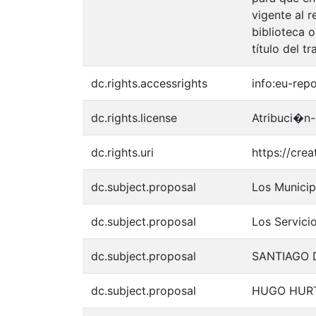
vigente al 
biblioteca o
título del tr
dc.rights.accessrights
info:eu-rep
dc.rights.license
Atribuci�n-
dc.rights.uri
https://cre
dc.subject.proposal
Los Municip
dc.subject.proposal
Los Servici
dc.subject.proposal
SANTIAGO 
dc.subject.proposal
HUGO HUR