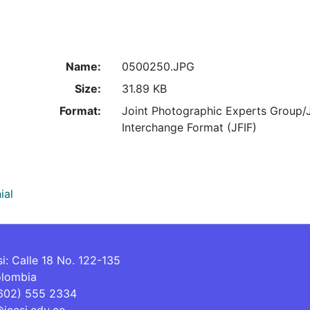
Name:
0500250.JPG
Size:
31.89 KB
Format:
Joint Photographic Experts Group/
Interchange Format (JFIF)
ial
si: Calle 18 No. 122-135
olombia
(602) 555 2334