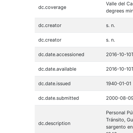
Valle del C
dc.coverage
degrees min
dc.creator
s. n.
dc.creator
s. n.
dc.date.accessioned
2016-10-10
dc.date.available
2016-10-10
dc.date.issued
1940-01-01
dc.date.submitted
2000-08-0
Personal Pú
Tránsito, Gu
dc.description
sargento enc