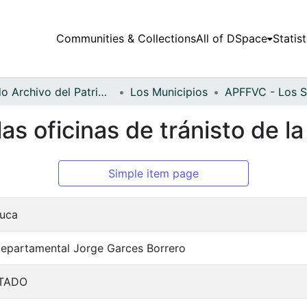
Communities & Collections
All of DSpace
Statist
Fondo Archivo del Patrimonio Fotográfico y Fílmico del Valle del Cauca
Los Municipios
as oficinas de tránisto de l
Simple item page
auca
Departamental Jorge Garces Borrero
TADO