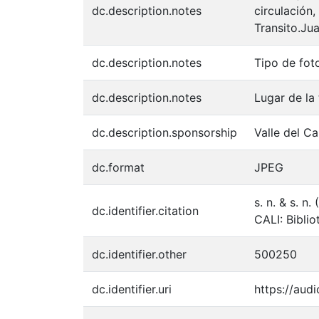
dc.description.notes
circulación,
Transito.Jua
dc.description.notes
Tipo de fot
dc.description.notes
Lugar de la
dc.description.sponsorship
Valle del C
dc.format
JPEG
s. n. & s. n
dc.identifier.citation
CALI: Bibli
dc.identifier.other
500250
dc.identifier.uri
https://aud