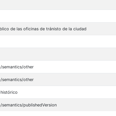
lico de las oficinas de tránisto de la ciudad
o/semantics/other
o/semantics/other
histórico
o/semantics/publishedVersion