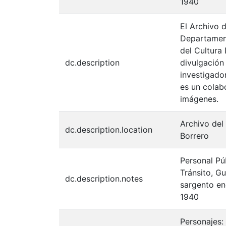
1940
El Archivo d
Departament
del Cultura
dc.description
divulgación
investigador
es un colabo
imágenes.
Archivo del
dc.description.location
Borrero
Personal Pú
Tránsito, Gu
dc.description.notes
sargento enc
1940
Personajes: