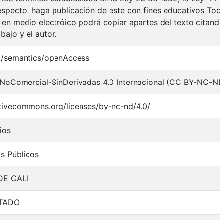
respecto, haga publicación de este con fines educativos To
 en medio electróico podrá copiar apartes del texto citando
abajo y el autor.
o/semantics/openAccess
NoComercial-SinDerivadas 4.0 Internacional (CC BY-NC-N
ativecommons.org/licenses/by-nc-nd/4.0/
ios
os Públicos
DE CALI
TADO