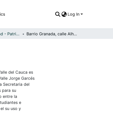
ics
Log In
APFFVC - Ciudad - Patrimonial
Barrio Granada, calle Alhambra
Valle del Cauca es
Valle Jorge Garcés
a Secretaria del
s para su
 entre la
tudiantes e
 el su uso y