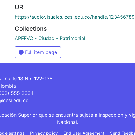
URI
https://audiovisuales.icesi.edu.co/handle/12345678
Collections
APFFVC - Ciudad - Patrimonial
Full item page
si: Calle 18 No. 122-135
olombia
(602) 555 2334
@icesi.edu.co
ucación Superior que se encuentra sujeta a inspección y vi
Nacional.
okie settings
Privacy policy
End User Agreement
Send Feedb