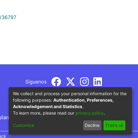
9/36797
Síguenos
We collect and process your personal information for the
following purposes:
Authentication, Preferences,
Acknowledgement and Statistics
.
To learn more, please read our
privacy policy
.
gilancia por parte del Ministerio de Educación
Customize
Decline
That's ok
ack