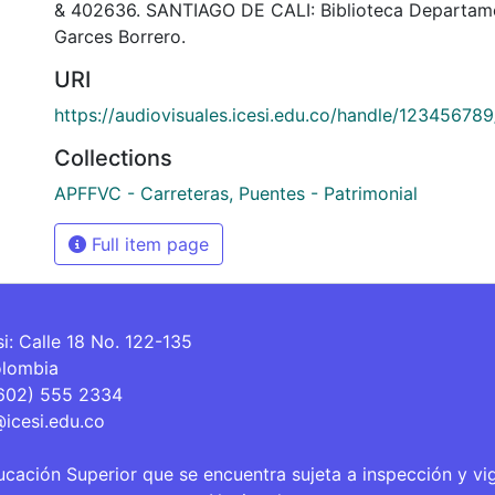
& 402636. SANTIAGO DE CALI: Biblioteca Departam
Garces Borrero.
URI
https://audiovisuales.icesi.edu.co/handle/12345678
Collections
APFFVC - Carreteras, Puentes - Patrimonial
Full item page
si: Calle 18 No. 122-135
olombia
(602) 555 2334
@icesi.edu.co
ucación Superior que se encuentra sujeta a inspección y vi