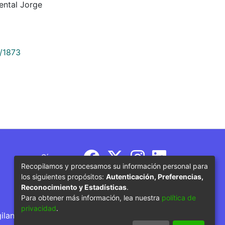
ental Jorge
9/1873
Síguenos
Recopilamos y procesamos su información personal para
los siguientes propósitos:
Autenticación, Preferencias,
Reconocimiento y Estadísticas
.
Para obtener más información, lea nuestra
política de
privacidad
.
gilancia por parte del Ministerio de Educación