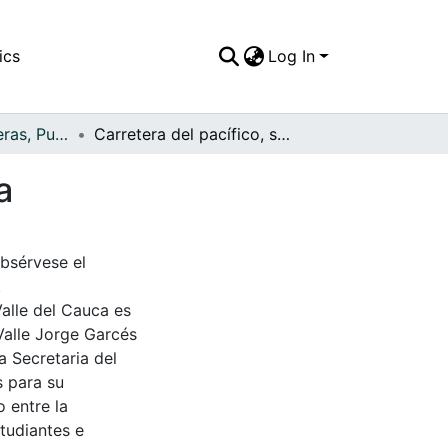
ics
Log In
APFFVC - Carreteras, Puentes - Patrimonial
Carretera del pacífico, soberana obra colombiana
a
bsérvese el
.
Valle del Cauca es
Valle Jorge Garcés
a Secretaria del
s para su
 entre la
tudiantes e