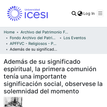
(curren
Log In
Communities & Collec
All of DSpace
Home
Archivo del Patrimonio Fotográfico y Fílmico del Valle del Cauca
Fondo Archivo del Patrimonio Fotográfico y Fílmico del Valle del Cauca
Los Eventos
Statistics
APFFVC - Religiosos - Patrimonial
Además de su significado espiritual, la primera comunión tenía una importante significación social, observese la solemnidad del momento
Además de su significado
espiritual, la primera comunión
tenía una importante
significación social, observese la
solemnidad del momento