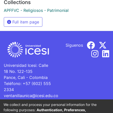
Collections
APFFVC - Religiosos - Patrimonial
Full item page
Síguenos
Universidad Icesi: Calle
18 No. 122-135
Pance, Cali - Colombia
Teléfono: +57 (602) 555
2334
ventanillaunica@icesi.edu.co
We collect and process your personal information for the
La Universidad Icesi es una Institución de Educación
following purposes:
Authentication, Preferences,