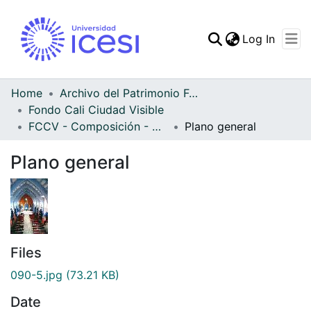
(curren
Log In
Communities & Collec
All of DSpace
Home
Archivo del Patrimonio Fotográfico y Fílmico del Valle del Cauca
Fondo Cali Ciudad Visible
Statistics
FCCV - Composición - Patrimonial
Plano general
Plano general
Files
090-5.jpg
(73.21 KB)
Date