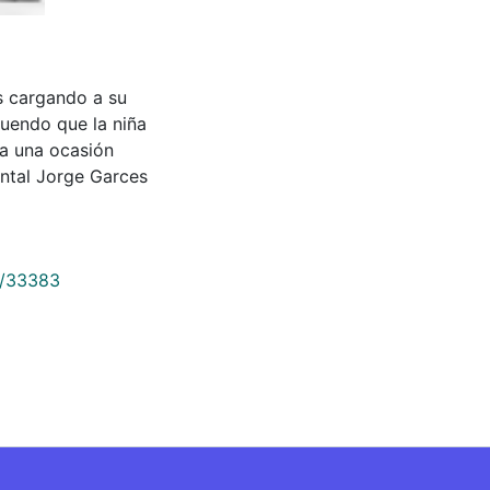
sos cargando a su
tuendo que la niña
ra una ocasión
ntal Jorge Garces
9/33383