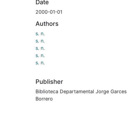
Date
2000-01-01
Authors
s. n.
s. n.
s. n.
s. n.
s. n.
Publisher
Biblioteca Departamental Jorge Garces
Borrero