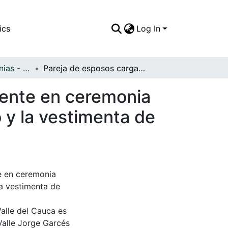
ics
Log In
APFFVC - Ceremonias - Patrimonial
Pareja de esposos cargando a su hija aparentemente en ceremonia bautismal por el atuendo que la niña lleva puesto y la vestimenta de los padres como para una ocasión especial
mente en ceremonia
o y la vestimenta de
e en ceremonia
la vestimenta de
Valle del Cauca es
Valle Jorge Garcés