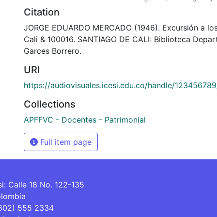
Citation
JORGE EDUARDO MERCADO (1946). Excursión a los 
Cali & 100016. SANTIAGO DE CALI: Biblioteca Depar
Garces Borrero.
URI
https://audiovisuales.icesi.edu.co/handle/12345678
Collections
APFFVC - Docentes - Patrimonial
Full item page
si: Calle 18 No. 122-135
olombia
(602) 555 2334