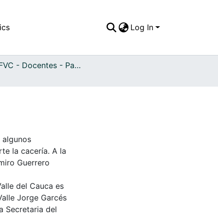
ics
Log In
APFFVC - Docentes - Patrimonial
e algunos
e la cacería. A la
amiro Guerrero
Valle del Cauca es
Valle Jorge Garcés
a Secretaria del