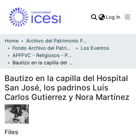
(curren
Log In
Communities & Collec
All of DSpace
Home
Archivo del Patrimonio Fotográfico y Fílmico del Valle del Cauca
Fondo Archivo del Patrimonio Fotográfico y Fílmico del Valle del Cauca
Los Eventos
Statistics
APFFVC - Religiosos - Patrimonial
Bautizo en la capilla del Hospital San José, los padrinos Luís Carlos Gutierrez y Nora Martínez
Bautizo en la capilla del Hospital
San José, los padrinos Luís
Carlos Gutierrez y Nora Martínez
Files