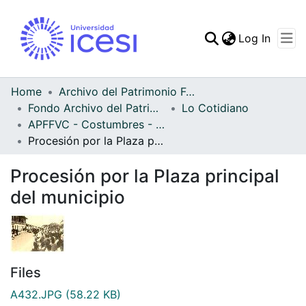
(curren
Log In
Communities & Collec
All of DSpace
Home
Archivo del Patrimonio Fotográfico y Fílmico del Valle del Cauca
Fondo Archivo del Patrimonio Fotográfico y Fílmico del Valle del Cauca
Lo Cotidiano
Statistics
APFFVC - Costumbres - Patrimonial
Procesión por la Plaza principal del municipio
Procesión por la Plaza principal
del municipio
Files
A432.JPG
(58.22 KB)