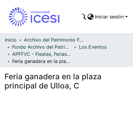
Iniciar sesión
Comunidades
Todo DSpace
Inicio
Archivo del Patrimonio Fotográfico y Fílmico del Valle del Cauca
Fondo Archivo del Patrimonio Fotográfico y Fílmico del Valle del Cauca
Los Eventos
Estadísticas
APFFVC - Fiestas, Ferias y Carnavales - Patrimonial
Feria ganadera en la plaza principal de Ulloa, C
Feria ganadera en la plaza
principal de Ulloa, C