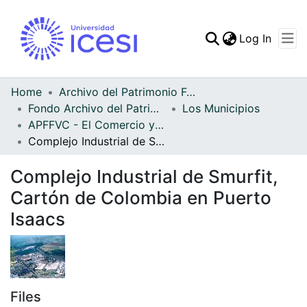
(curren
Log In
Communities & Collec
All of DSpace
Home
Archivo del Patrimonio Fotográfico y Fílmico del Valle del Cauca
Fondo Archivo del Patrimonio Fotográfico y Fílmico del Valle del Cauca
Los Municipios
Statistics
APFFVC - El Comercio y las Haciendas - Patrimonial
Complejo Industrial de Smurfit, Cartón de Colombia en Puerto Isaacs
Complejo Industrial de Smurfit,
Cartón de Colombia en Puerto
Isaacs
Files