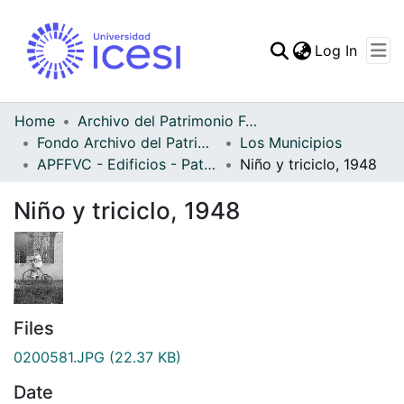
(curren
Log In
Communities & Collec
All of DSpace
Home
Archivo del Patrimonio Fotográfico y Fílmico del Valle del Cauca
Fondo Archivo del Patrimonio Fotográfico y Fílmico del Valle del Cauca
Los Municipios
Statistics
APFFVC - Edificios - Patrimonial
Niño y triciclo, 1948
Niño y triciclo, 1948
Files
0200581.JPG
(22.37 KB)
Date