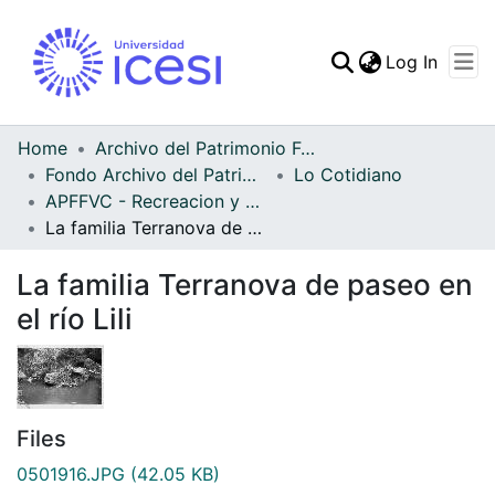
(curren
Log In
Communities & Collec
All of DSpace
Home
Archivo del Patrimonio Fotográfico y Fílmico del Valle del Cauca
Fondo Archivo del Patrimonio Fotográfico y Fílmico del Valle del Cauca
Lo Cotidiano
Statistics
APFFVC - Recreacion y Paseo - Patrimonial
La familia Terranova de paseo en el río Lili
La familia Terranova de paseo en
el río Lili
Files
0501916.JPG
(42.05 KB)