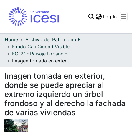
(curren
Log In
Communities & Collec
All of DSpace
Home
Archivo del Patrimonio Fotográfico y Fílmico del Valle del Cauca
Fondo Cali Ciudad Visible
Statistics
FCCV - Paisaje Urbano - Patrimonial
Imagen tomada en exterior, donde se puede apreciar al extremo izquierdo un árbol frondoso y al derecho la fachada de varias viviendas
Imagen tomada en exterior,
donde se puede apreciar al
extremo izquierdo un árbol
frondoso y al derecho la fachada
de varias viviendas