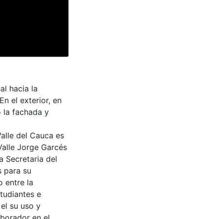
l hacia la
En el exterior, en
o la fachada y
Valle del Cauca es
Valle Jorge Garcés
a Secretaria del
s para su
 entre la
tudiantes e
 el su uso y
aborador en el