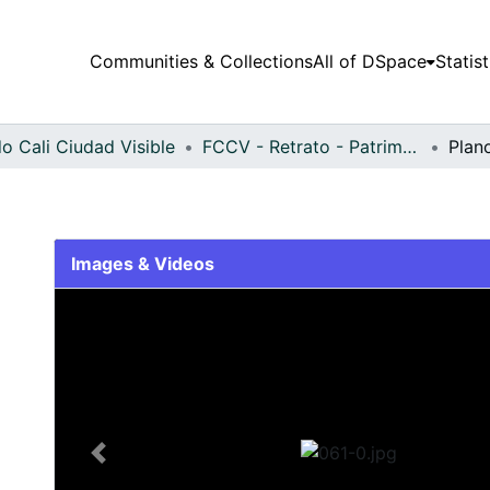
Communities & Collections
All of DSpace
Statist
o Cali Ciudad Visible
FCCV - Retrato - Patrimonial
Plan
Images & Videos
Slide 1 of 1
Previous