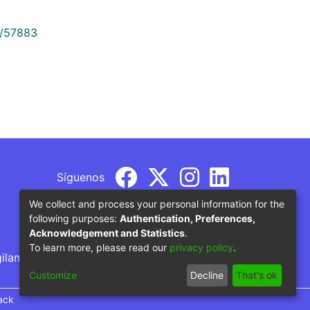
9/57883
Síguenos
We collect and process your personal information for the
following purposes:
Authentication, Preferences,
Acknowledgement and Statistics
.
To learn more, please read our
privacy policy
.
gilancia por parte del Ministerio de Educación
Customize
Decline
That's ok
ack