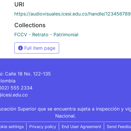
URI
https://audiovisuales.icesi.edu.co/handle/12345678
Collections
FCCV - Retrato - Patrimonial
Full item page
si: Calle 18 No. 122-135
olombia
(602) 555 2334
@icesi.edu.co
ucación Superior que se encuentra sujeta a inspección y vi
Nacional.
okie settings
Privacy policy
End User Agreement
Send Feedb