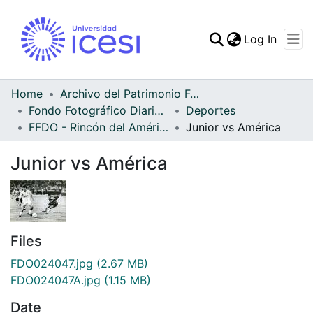
(curren
Log In
Communities & Collec
All of DSpace
Home
Archivo del Patrimonio Fotográfico y Fílmico del Valle del Cauca
Fondo Fotográfico Diario Occidente
Deportes
Statistics
FFDO - Rincón del América - Patrimonial
Junior vs América
Junior vs América
Files
FDO024047.jpg
(2.67 MB)
FDO024047A.jpg
(1.15 MB)
Date