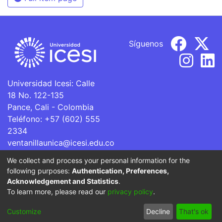
Síguenos
Universidad Icesi: Calle
18 No. 122-135
Pance, Cali - Colombia
Teléfono: +57 (602) 555
2334
ventanillaunica@icesi.edu.co
We collect and process your personal information for the
La Universidad Icesi es una Institución de Educación
following purposes:
Authentication, Preferences,
Superior que se encuentra sujeta a inspección y vigilancia
Acknowledgement and Statistics
.
por parte del Ministerio de Educación Nacional.
To learn more, please read our
privacy policy
.
Cookie
Privacy
End User
Send
Customize
Decline
That's ok
settings
policy
Agreement
Feedback